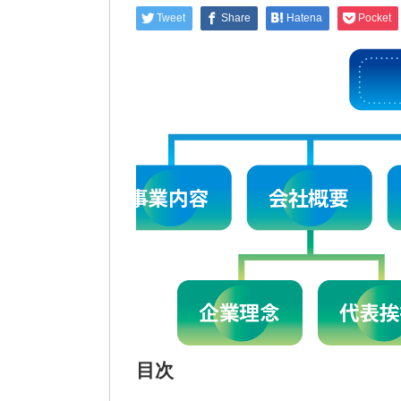
Tweet
Share
Hatena
Pocket
目次