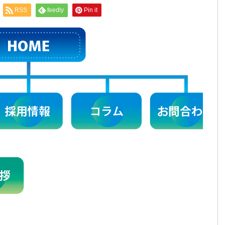
RSS
feedly
Pin it