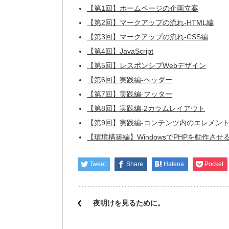
【第1回】ホームページの企画立案
【第2回】マークアップの流れ-HTML編
【第3回】マークアップの流れ-CSS編
【第4回】JavaScript
【第5回】レスポンシブWebデザイン
【第6回】実践編-ヘッダー
【第7回】実践編-フッター
【第8回】実践編-2カラムレイアウト
【第9回】実践編-コンテンツ内のエレメン
【環境構築編】WindowsでPHPを動作させ
Tweet
Share
Hatena
Pocket
夜明けを見るために。